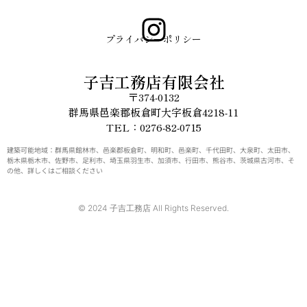
プライバシーポリシー
子吉工務店有限会社
〒374-0132
群馬県邑楽郡板倉町大字板倉4218-11
TEL：0276-82-0715
建築可能地域：群馬県館林市、邑楽郡板倉町、明和町、邑楽町、千代田町、大泉町、太田市、
栃木県栃木市、佐野市、足利市、埼玉県羽生市、加須市、行田市、熊谷市、茨城県古河市、そ
の他、詳しくはご相談ください
© 2024 子吉工務店 All Rights Reserved.